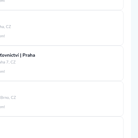
jem!
ha, CZ
jem!
ťovnictví | Praha
aha 7, CZ
jem!
 Brno, CZ
jem!