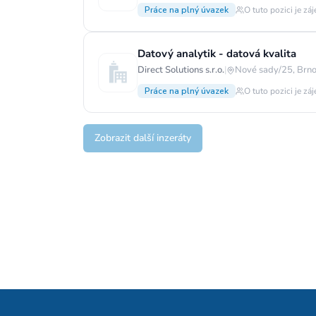
Práce na plný úvazek
O tuto pozici je zá
Datový analytik - datová kvalita
Direct Solutions s.r.o.
|
Nové sady/25, Brno
Práce na plný úvazek
O tuto pozici je zá
Zobrazit další inzeráty