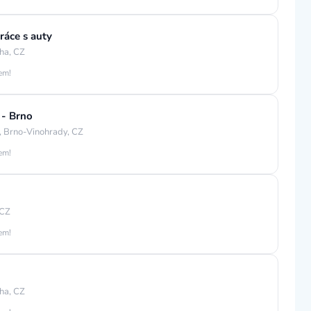
ráce s auty
ha, CZ
jem!
 - Brno
, Brno-Vinohrady, CZ
jem!
 CZ
jem!
ha, CZ