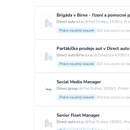
Brigáda v Birne - řízení a pomocné p
Direct auto s.r.o.
|
Pod Dráhou 1636/1, Pra
Práce na plný úvazek
O tuto pozici je zá
Parťák/čka prodeje aut v Direct auto
Direct auto Brno s.r.o.
|
Žarošická 4308/21
Práce na plný úvazek
O tuto pozici je zá
Social Media Manager
Direct group
|
Pod Dráhou 1636/1, Praha,
Práce na plný úvazek
O tuto pozici je zá
Senior Fleet Manager
Direct auto s.r.o.
|
Pod Dráhou 1636/1, Pra