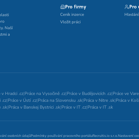
Pro firmy
Pro
Ceník inzerce
Hledání
blasti
pro
Vložit práci
ty. Naší
stmi a
 v Hradci .cz
|
Práce na Vysočině .cz
|
Práce v Budějovicích .cz
|
Práce ve Vare
 .cz
|
Práce v Ústí .cz
|
Práca na Slovensku .sk
|
Práca v Nitre .sk
|
Práca v Koši
 .sk
|
Práca v Banskej Bystrici .sk
|
Práce v IT .cz
|
Práca v IT .sk
vání osobních údajů
Podmínky používání pracovního portálu
Recruitis.io s.r.o.
Nastavení co