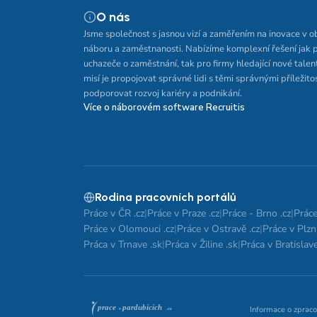
O nás
Jsme společnost s jasnou vizí a zaměřením na inovace v o
náboru a zaměstnanosti. Nabízíme komplexní řešení jak 
uchazeče o zaměstnání, tak pro firmy hledající nové talen
misí je propojovat správné lidi s těmi správnými příležito
podporovat rozvoj kariéry a podnikání.
Více o náborovém software Recruitis
Rodina pracovních portálů
Práce v ČR .cz
|
Práce v Praze .cz
|
Práce - Brno .cz
|
Práce
Práce v Olomouci .cz
|
Práce v Ostravě .cz
|
Práce v Plzni
Práca v Trnave .sk
|
Práca v Žiline .sk
|
Práca v Bratislave
Informace o zpraco