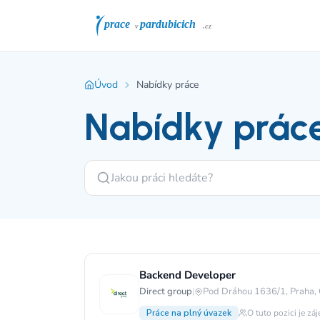
Úvod
Nabídky práce
Nabídky prác
Backend Developer
Direct group
|
Pod Dráhou 1636/1, Praha,
Práce na plný úvazek
O tuto pozici je zá