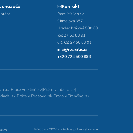
 uchazeče
Kontakt
 práce
Recruitis.io s.r.o.
Chmelova 357
Hradec Králové 500 03
ičo: 27 50 83 91
dič: CZ 27 50 83 91
info@recruitis.io
+420 724 500 898
ch .cz
|
Práce ve Zlíně .cz
|
Práce v Liberci .cz
|
ciach .sk
|
Práca v Prešove .sk
|
Práca v Trenčíne .sk
|
© 2004 - 2026 - všechna práva vyhrazena
okies