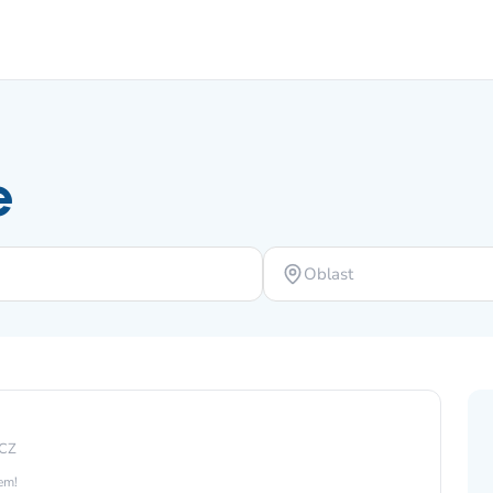
e
Oblast
 CZ
jem!