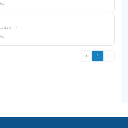
jem!
-střed, CZ
jem!
‹
1
›