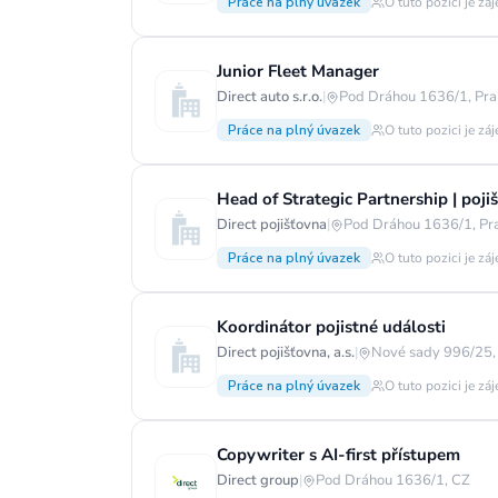
Práce na plný úvazek
O tuto pozici je zá
Junior Fleet Manager
Direct auto s.r.o.
|
Pod Dráhou 1636/1, Pra
Práce na plný úvazek
O tuto pozici je zá
Head of Strategic Partnership | pojiš
Direct pojišťovna
|
Pod Dráhou 1636/1, Pr
Práce na plný úvazek
O tuto pozici je zá
Koordinátor pojistné události
Direct pojišťovna, a.s.
|
Nové sady 996/25,
Práce na plný úvazek
O tuto pozici je zá
Copywriter s AI-first přístupem
Direct group
|
Pod Dráhou 1636/1, CZ