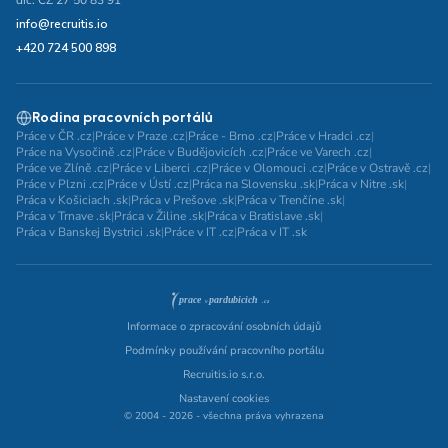
dič: CZ 27 50 83 91
info@recruitis.io
+420 724 500 898
Rodina pracovních portálů
Práce v ČR .cz
|
Práce v Praze .cz
|
Práce - Brno .cz
|
Práce v Hradci .cz
|
Práce na Vysočině .cz
|
Práce v Budějovicích .cz
|
Práce ve Varech .cz
|
Práce ve Zlíně .cz
|
Práce v Liberci .cz
|
Práce v Olomouci .cz
|
Práce v Ostravě .cz
|
Práce v Plzni .cz
|
Práce v Ústí .cz
|
Práca na Slovensku .sk
|
Práca v Nitre .sk
|
Práca v Košiciach .sk
|
Práca v Prešove .sk
|
Práca v Trenčíne .sk
|
Práca v Trnave .sk
|
Práca v Žiline .sk
|
Práca v Bratislave .sk
|
Práca v Banskej Bystrici .sk
|
Práce v IT .cz
|
Práca v IT .sk
Informace o zpracování osobních údajů
Podmínky používání pracovního portálu
Recruitis.io s.r.o.
Nastavení cookies
© 2004 - 2026 - všechna práva vyhrazena