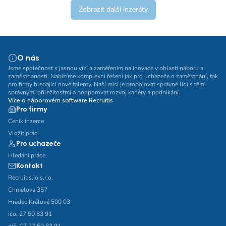
Zobrazit další inzeráty
Vzdělání
Vzdělání není podstatné
Základní
Odborné vyučení bez maturity
O nás
Středoškolské nebo odborné vyučení s maturitou
Jsme společnost s jasnou vizí a zaměřením na inovace v oblasti náboru a
zaměstnanosti. Nabízíme komplexní řešení jak pro uchazeče o zaměstnání, tak
Vyšší odborné
Bakalářské
pro firmy hledající nové talenty. Naší misí je propojovat správné lidi s těmi
správnými příležitostmi a podporovat rozvoj kariéry a podnikání.
Vysokoškolské / universitní
Více o náborovém software Recruitis
Pro firmy
MBA, MBT, postgraduální studium
Ceník inzerce
Vložit práci
Pro uchazeče
Hledání práce
Kontakt
Recruitis.io s.r.o.
Chmelova 357
Hradec Králové 500 03
ičo: 27 50 83 91