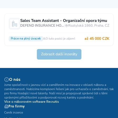
Měsíční plat
Sales Team Assistant - Organizační opora týmu
DEFEND INSURANCE HOLDING s.r.o.
|
Roztylská 1860, Praha, CZ
neuvedeno
0 až 30 000 CZK
30 000 CZK a více
až 45 000 CZK
Práce na plný úvazek
O tuto pozici je zájem!
40 000 CZK a více
60 000 CZK a více
80 000 CZK a více
Zobrazit další inzeráty
Ostatní mzdy
za hodinu
za manday
za rok
O nás
Typ úvazku
Jsme společnost s jasnou vizí a zaměřením na inovace v oblasti náboru a
zaměstnanosti. Nabízíme komplexní řešení jak pro uchazeče o zaměstnání, tak
pro firmy hledající nové talenty. Naší misí je propojovat správné lidi s těmi
Práce na plný úvazek
Práce na zkrácený úvazek
správnými příležitostmi a podporovat rozvoj kariéry a podnikání.
Více o náborovém software Recruitis
Práce na živnost
Práce přes internet
Práce doma
Pro firmy
Krátkodobá práce
Brigáda
Stáž / Trainee
Ceník inzerce