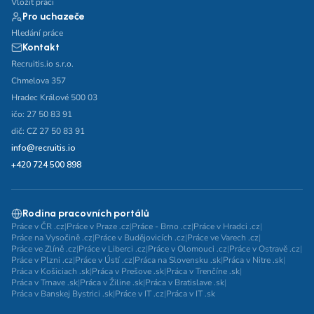
Vložit práci
Vzdělání
Pro uchazeče
Hledání práce
Vzdělání není podstatné
Základní
Kontakt
Recruitis.io s.r.o.
Odborné vyučení bez maturity
Chmelova 357
Středoškolské nebo odborné vyučení s maturitou
Hradec Králové 500 03
ičo: 27 50 83 91
Vyšší odborné
Bakalářské
dič: CZ 27 50 83 91
Vysokoškolské / universitní
info@recruitis.io
MBA, MBT, postgraduální studium
+420 724 500 898
Rodina pracovních portálů
Práce v ČR .cz
|
Práce v Praze .cz
|
Práce - Brno .cz
|
Práce v Hradci .cz
|
Práce na Vysočině .cz
|
Práce v Budějovicích .cz
|
Práce ve Varech .cz
|
Práce ve Zlíně .cz
|
Práce v Liberci .cz
|
Práce v Olomouci .cz
|
Práce v Ostravě .cz
|
Práce v Plzni .cz
|
Práce v Ústí .cz
|
Práca na Slovensku .sk
|
Práca v Nitre .sk
|
Práca v Košiciach .sk
|
Práca v Prešove .sk
|
Práca v Trenčíne .sk
|
Práca v Trnave .sk
|
Práca v Žiline .sk
|
Práca v Bratislave .sk
|
Práca v Banskej Bystrici .sk
|
Práce v IT .cz
|
Práca v IT .sk