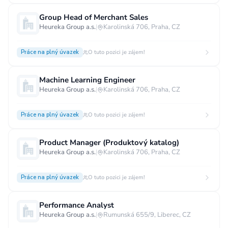
Vzdělání
Group Head of Merchant Sales
Heureka Group a.s.
|
Karolinská 706, Praha, CZ
Vzdělání není podstatné
Základní
Odborné vyučení bez maturity
Práce na plný úvazek
O tuto pozici je zájem!
Středoškolské nebo odborné vyučení s maturitou
Machine Learning Engineer
Vyšší odborné
Bakalářské
Heureka Group a.s.
|
Karolinská 706, Praha, CZ
Vysokoškolské / universitní
Práce na plný úvazek
O tuto pozici je zájem!
MBA, MBT, postgraduální studium
Product Manager (Produktový katalog)
Heureka Group a.s.
|
Karolinská 706, Praha, CZ
Práce na plný úvazek
O tuto pozici je zájem!
Performance Analyst
Heureka Group a.s.
|
Rumunská 655/9, Liberec, CZ