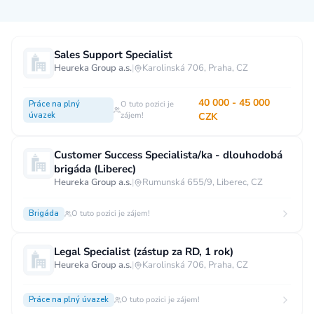
Měsíční plat
Sales Support Specialist
Heureka Group a.s.
|
Karolinská 706, Praha, CZ
neuvedeno
0 až 30 000 CZK
30 000 CZK a více
40 000 - 45 000
Práce na plný
40 000 CZK a více
O tuto pozici je
60 000 CZK a více
úvazek
zájem!
CZK
80 000 CZK a více
Customer Success Specialista/ka - dlouhodobá
Ostatní mzdy
brigáda (Liberec)
Heureka Group a.s.
|
Rumunská 655/9, Liberec, CZ
za hodinu
za manday
za rok
Brigáda
O tuto pozici je zájem!
Typ úvazku
Práce na plný úvazek
Práce na zkrácený úvazek
Legal Specialist (zástup za RD, 1 rok)
Heureka Group a.s.
|
Karolinská 706, Praha, CZ
Práce na živnost
Práce přes internet
Práce doma
Krátkodobá práce
Brigáda
Stáž / Trainee
Práce na plný úvazek
O tuto pozici je zájem!