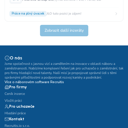
Práce na plný úvazek
O tuto pozici je zájem!
Zobrazit další inzeráty
O nás
Jsme společnost s jasnou vizí a zaměřením na inovace v oblasti náboru a
zaměstnanosti. Nabízíme komplexní řešení jak pro uchazeče o zaměstnání, tak
pro firmy hledající nové talenty. Naší misí je propojovat správné lidi s těmi
správnými příležitostmi a podporovat rozvoj kariéry a podnikání.
Více o náborovém software Recruitis
Pro firmy
Ceník inzerce
Vložit práci
Pro uchazeče
Hledání práce
Kontakt
Recruitis.io s.r.o.