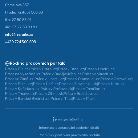
Chmelova 357
Hradec Králové 500 03
ičo: 27 50 83 91
dič: CZ 27 50 83 91
info@recruitis.io
+420 724 500 898
Rodina pracovních portálů
Práce v ČR .cz
|
Práce v Praze .cz
|
Práce - Brno .cz
|
Práce v Hradci .cz
|
Práce na Vysočině .cz
|
Práce v Budějovicích .cz
|
Práce ve Varech .cz
|
Práce ve Zlíně .cz
|
Práce v Liberci .cz
|
Práce v Olomouci .cz
|
Práce v Ostravě .cz
|
Práce v Plzni .cz
|
Práce v Ústí .cz
|
Práca na Slovensku .sk
|
Práca v Nitre .sk
|
Práca v Košiciach .sk
|
Práca v Prešove .sk
|
Práca v Trenčíne .sk
|
Práca v Trnave .sk
|
Práca v Žiline .sk
|
Práca v Bratislave .sk
|
Práca v Banskej Bystrici .sk
|
Práce v IT .cz
|
Práca v IT .sk
Informace o zpracování osobních údajů
Podmínky používání pracovního portálu