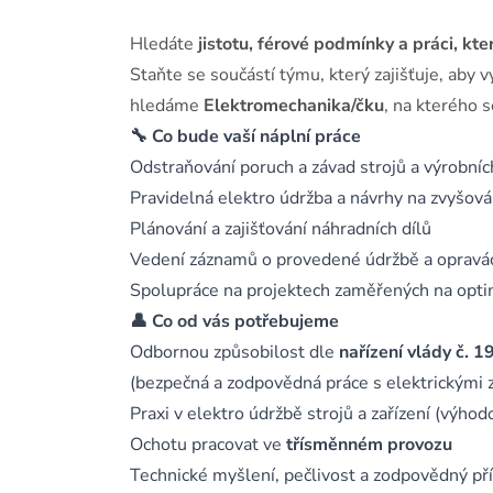
Hledáte
jistotu, férové podmínky a práci, kt
Staňte se součástí týmu, který zajišťuje, ab
hledáme
Elektromechanika/čku
, na kterého
🔧 Co bude vaší náplní práce
Odstraňování poruch a závad strojů a výrobních
Pravidelná elektro údržba a návrhy na zvyšován
Plánování a zajišťování náhradních dílů
Vedení záznamů o provedené údržbě a opravá
Spolupráce na projektech zaměřených na opti
👤 Co od vás potřebujeme
Odbornou způsobilost dle
nařízení vlády č. 
(bezpečná a zodpovědná práce s elektrickými z
Praxi v elektro údržbě strojů a zařízení (výhod
Ochotu pracovat ve
třísměnném provozu
Technické myšlení, pečlivost a zodpovědný př