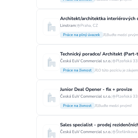
Architekt/architektka interiérových
Linstram
|
Praha, CZ
Práce na plný úvazek
Buďte medzi prvým
Technický poradce/ Architekt (Part-
Česká EuV Commercial s.r.o.
|
Plzeňská 33
Práce na živnost
O túto pozíciu je záujem
Junior Deal Opener - fix + provize
Česká EuV Commercial s.r.o.
|
Plzeňská 33
Práce na živnost
Buďte medzi prvými!
Česká EuV Commercial s.r.o.
|
Štefánikova