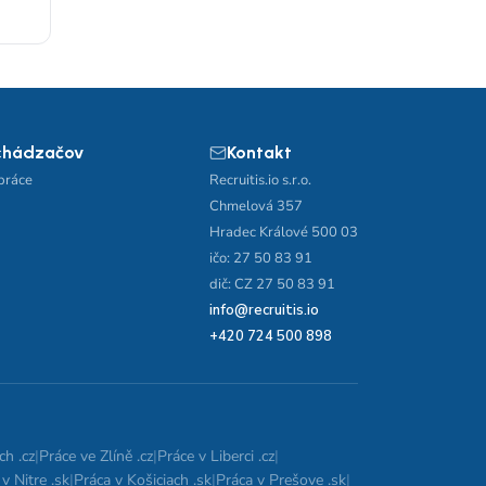
chádzačov
Kontakt
práce
Recruitis.io s.r.o.
Chmelová 357
Hradec Králové 500 03
ičo: 27 50 83 91
dič: CZ 27 50 83 91
info@recruitis.io
+420 724 500 898
ch .cz
|
Práce ve Zlíně .cz
|
Práce v Liberci .cz
|
v Nitre .sk
|
Práca v Košiciach .sk
|
Práca v Prešove .sk
|