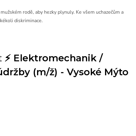
v mužském rodě, aby hezky plynuly. Ke všem uchazečům a
kékoli diskriminace.