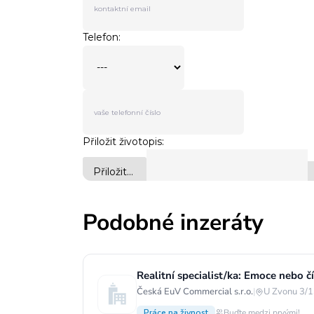
Podobné inzeráty
Realitní specialist/ka: Emoce nebo čí
Česká EuV Commercial s.r.o.
|
U Zvonu 3/1
Práce na živnost
Buďte medzi prvými!