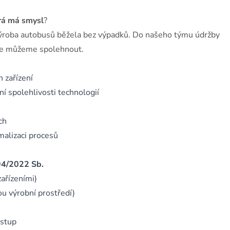
erá má smysl
?
y výroba autobusů běžela bez výpadků. Do našeho týmu údržby
 se můžeme spolehnout.
 zařízení
í spolehlivosti technologií
ch
malizaci procesů
194/2022 Sb.
ařízeními)
ou výrobní prostředí)
ístup