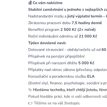
💰 Co vám nabízíme
Stabilní zaměstnání u jednoho z nejlepších 
Nadstandardní mzdu a
jistý výplatní termín –
Zkrácenou pracovní dobu
7,5 hodiny denně
Benefitní program
2 500 Kč (2× ročně)
Roční individuální odměnu až
21 000 Kč
Týden dovolené navíc
Dotované stravování – obědy/večeře už od
60
Příspěvek na penzijní připojištění
Příspěvek při narození dítěte
5 000 Kč
Příplatky nad rámec zákona (přesčasy, odpole
Konzultační a poradenskou službu
ELA
(životní styl, finance, psychologie, sociální a 
🔩
Hledáme techniky, kteří chtějí jistotu, fé
Pokud hledáte práci, kde si vaší odbornosti vá
👉 Těšíme se na váš životopis.