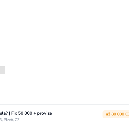
sla? | Fix 50 000 + provize
až 80 000 C
3, Plzeň, CZ