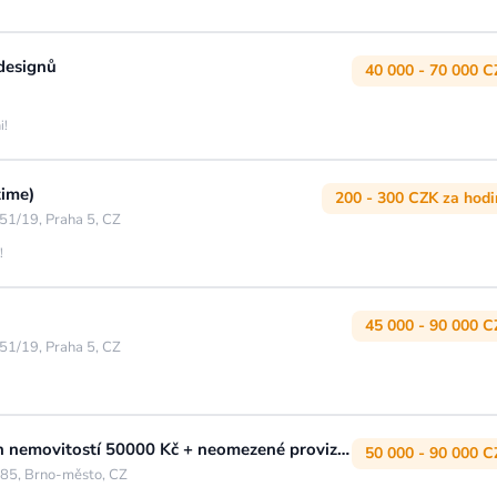
 designů
40 000 - 70 000 C
i!
time)
200 - 300 CZK za hod
51/19, Praha 5, CZ
!
45 000 - 90 000 C
51/19, Praha 5, CZ
Sales specialist - prodej rezidenčních nemovitostí 50000 Kč + neomezené provize Brno
50 000 - 90 000 C
 85, Brno-město, CZ