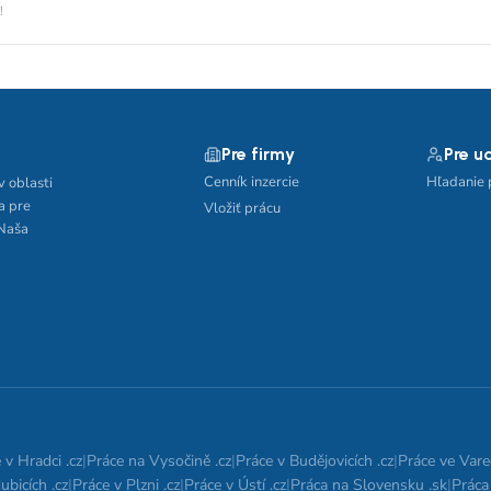
!
Pre firmy
Pre u
Cenník inzercie
Hľadanie 
v oblasti
a pre
Vložiť prácu
 Naša
 v Hradci .cz
|
Práce na Vysočině .cz
|
Práce v Budějovicích .cz
|
Práce ve Vare
ubicích .cz
|
Práce v Plzni .cz
|
Práce v Ústí .cz
|
Práca na Slovensku .sk
|
Práca 