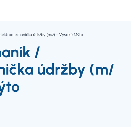
Elektromechanička údržby (m/ž) - Vysoké Mýto
anik /
nička údržby (m/
ýto