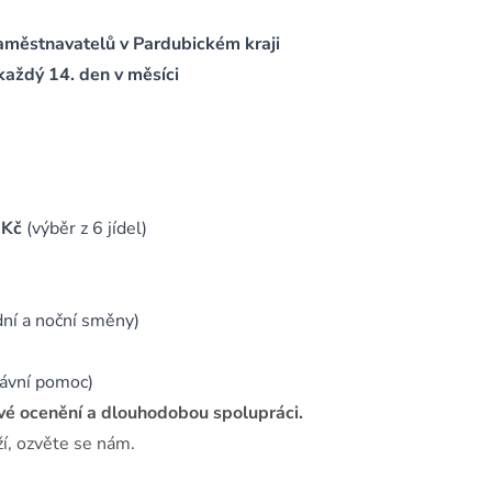
zaměstnavatelů v Pardubickém kraji
 každý 14. den v měsíci
 Kč
(výběr z 6 jídel)
dní a noční směny)
právní pomoc)
rové ocenění a dlouhodobou spolupráci.
ží, ozvěte se nám.