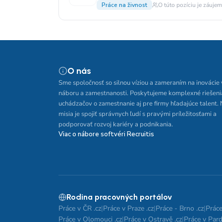
Práce na živnost
O túto pozíciu je záujem
O nás
Sme spoločnosť so silnou víziou a zameraním na inovácie 
náboru a zamestnanosti. Poskytujeme komplexné riešeni
uchádzačov o zamestnanie aj pre firmy hľadajúce talent.
misia je spojiť správnych ľudí s pravými príležitosťami a
podporovať rozvoj kariéry a podnikania.
Viac o nábore softvéri Recruitis
Rodina pracovných portálov
Práce v ČR .cz
|
Práce v Praze .cz
|
Práce - Brno .cz
|
Práce
Práce v Olomouci .cz
|
Práce v Ostravě .cz
|
Práce v Pard