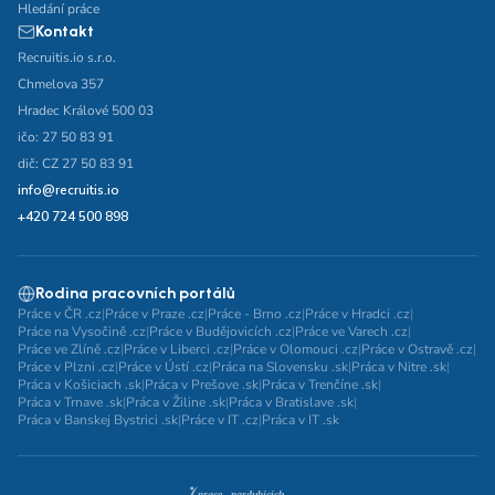
Hledání práce
Kontakt
Recruitis.io s.r.o.
Chmelova 357
Hradec Králové 500 03
ičo: 27 50 83 91
dič: CZ 27 50 83 91
info@recruitis.io
+420 724 500 898
Rodina pracovních portálů
Práce v ČR .cz
|
Práce v Praze .cz
|
Práce - Brno .cz
|
Práce v Hradci .cz
|
Práce na Vysočině .cz
|
Práce v Budějovicích .cz
|
Práce ve Varech .cz
|
Práce ve Zlíně .cz
|
Práce v Liberci .cz
|
Práce v Olomouci .cz
|
Práce v Ostravě .cz
|
Práce v Plzni .cz
|
Práce v Ústí .cz
|
Práca na Slovensku .sk
|
Práca v Nitre .sk
|
Práca v Košiciach .sk
|
Práca v Prešove .sk
|
Práca v Trenčíne .sk
|
Práca v Trnave .sk
|
Práca v Žiline .sk
|
Práca v Bratislave .sk
|
Práca v Banskej Bystrici .sk
|
Práce v IT .cz
|
Práca v IT .sk