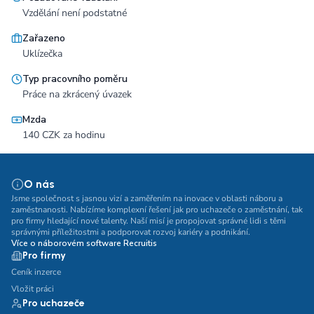
Vzdělání není podstatné
Zařazeno
Uklízečka
Typ pracovního poměru
Práce na zkrácený úvazek
Mzda
140 CZK za hodinu
O nás
Jsme společnost s jasnou vizí a zaměřením na inovace v oblasti náboru a
zaměstnanosti. Nabízíme komplexní řešení jak pro uchazeče o zaměstnání, tak
pro firmy hledající nové talenty. Naší misí je propojovat správné lidi s těmi
správnými příležitostmi a podporovat rozvoj kariéry a podnikání.
Více o náborovém software Recruitis
Pro firmy
Ceník inzerce
Vložit práci
Pro uchazeče