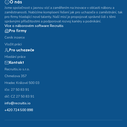
O nás
Jsme společnost s jasnou vizí a zaměřením na inovace v oblasti náboru a
zaměstnanosti. Nabízíme komplexní řešení jak pro uchazeče o zaměstnání, tak
pro firmy hledající nové talenty. Naší misí je propojovat správné lidi s těmi
správnými příležitostmi a podporovat rozvoj kariéry a podnikání.
Více o náborovém software Recruitis
Pro firmy
Ceník inzerce
Vložit práci
Pro uchazeče
Hledání práce
Kontakt
Recruitis.io s.r.o.
Chmelova 357
Hradec Králové 500 03
ičo: 27 50 83 91
dič: CZ 27 50 83 91
info@recruitis.io
+420 724 500 898